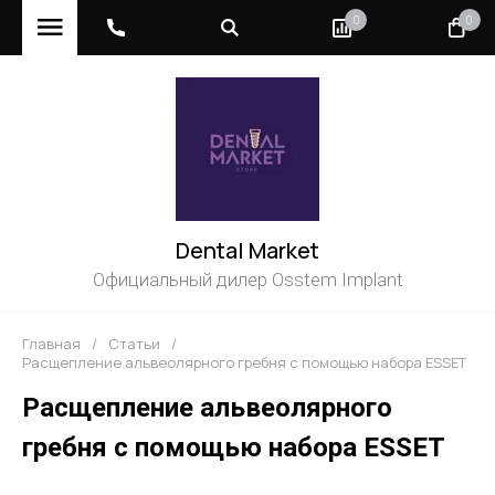
0
0
Dental Market
Официальный дилер Osstem Implant
Главная
/
Статьи
/
Расщепление альвеолярного гребня с помощью набора ESSET
Расщепление альвеолярного
гребня с помощью набора ESSET