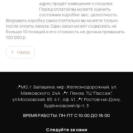
адрес придет извещение о посылке.
Перед оплатой вы можете оценить
состояние коробки: вес, целостность.
Вскрывать коробку самостоятельно вы можете только
после оплаты заказа. Один заказ может содержать не
больше 10 позиций и его стоимость не должна превышать
100 000 р.
Назад
📍МО, г. Балашиха, мкр. Железнодорожный, ул.
Маяковского, 24А. 📍г. Пенза, ТЦ "Пассаж",
ул.Московская, 83, 4 т., оф. 41. 📍г.Ростов-на-Дону,
Будённовский пр-т, 3
ВРЕМЯ РАБОТЫ: ПН-ПТ С 10:00 ДО 18:00
Следуйте за нами