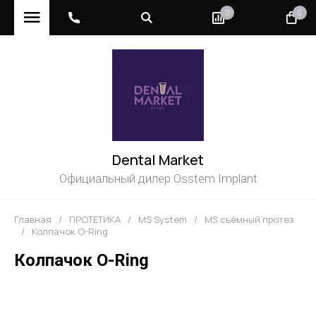
0
0
Dental Market
Официальный дилер Osstem Implant
Главная
/
ПРОТЕТИКА
/
MS System
/
MS cъёмный протез
/
Колпачок O-Ring
Колпачок O-Ring