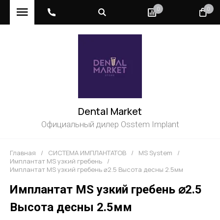
0
0
Dental Market
Официальный дилер Osstem Implant
Главная
/
СИСТЕМА ИМПЛАНТАТОВ
/
MS System
/
Имплантат MS узкий гребень
/
Имплантат MS узкий гребень ⌀2.5 Высота десны 2.5мм
Имплантат MS узкий гребень ⌀2.5
Высота десны 2.5мм