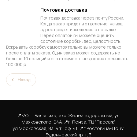
Почтовая доставка
Почтовая доставка через почту России.
Когда заказ придет в отделение, на ваш
адрес придет извещение о посылке.
Перед оплатой вы можете оценить
состояние коробки: вес, целостность.
Вскрывать коробку самостоятельно вы можете только
после оплаты заказа. Один заказ может содержать не
больше 10 позиций и его стоимость не должна превышать
100 000 р.
Назад
📍МО, г. Балашиха, мкр. Железнодорожный, ул.
Маяковского, 24А. 📍г. Пенза, ТЦ "Пассаж",
ул.Московская, 83, 4 т., оф. 41. 📍г.Ростов-на-Дону,
Будённовский пр-т, 3